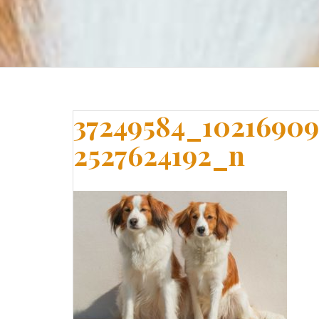
37249584_10216909
2527624192_n