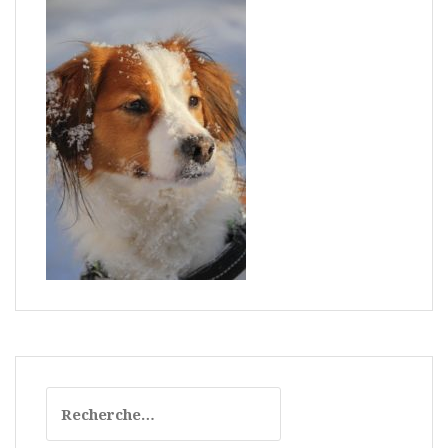
R
e
c