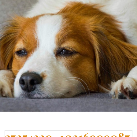
37254320_10216909087