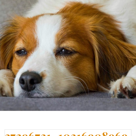
37296721_10216908969