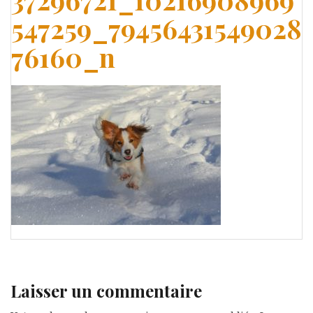
547259_79456431549028
76160_n
Laisser un commentaire